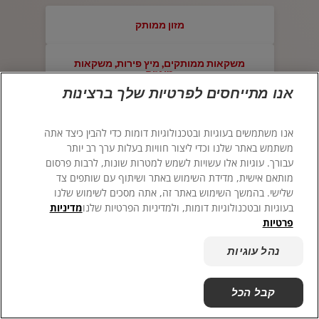
הצהרת עבדות מודרנית
מזון ממותק
ColgateProfessional.co.il
משקאות ממותקים, מיץ פירות, משקאות
לאנשי המקצוע
מוגזים
אנו מתייחסים לפרטיות שלך ברצינות
HE (IL)
קפה/תה
אנו משתמשים בעוגיות ובטכנולוגיות דומות כדי להבין כיצד אתה
משתמש באתר שלנו וכדי ליצור חוויות בעלות ערך רב יותר
אלכוהול
עבורך. עוגיות אלו עשויות לשמש למטרות שונות, לרבות פרסום
מותאם אישית, מדידת השימוש באתר ושיתוף עם שותפים צד
אף פעם
שלישי. בהמשך השימוש באתר זה, אתה מסכים לשימוש שלנו
בעוגיות ובטכנולוגיות דומות, ולמדיניות הפרטיות שלנו
מדיניות
פרטיות
© 2026 Colgate-Palmolive Company. כל הזכויות שמורות
נהל עוגיות
מדיניות פרטיות
נהל עוגיות
קבל הכל
הבא