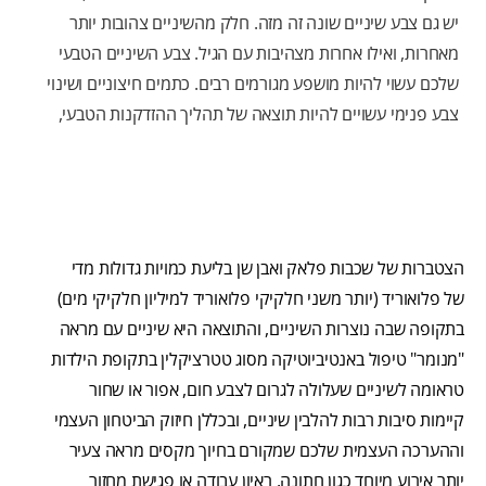
יש גם צבע שיניים שונה זה מזה. חלק מהשיניים צהובות יותר
מאחרות, ואילו אחרות מצהיבות עם הגיל. צבע השיניים הטבעי
שלכם עשוי להיות מושפע מגורמים רבים. כתמים חיצוניים ושינוי
צבע פנימי עשויים להיות תוצאה של תהליך ההזדקנות הטבעי,
הצטברות של שכבות פלאק ואבן שן בליעת כמויות גדולות מדי
של פלואוריד (יותר משני חלקיקי פלואוריד למיליון חלקיקי מים)
בתקופה שבה נוצרות השיניים, והתוצאה היא שיניים עם מראה
"מנומר" טיפול באנטיביוטיקה מסוג טטרציקלין בתקופת הילדות
טראומה לשיניים שעלולה לגרום לצבע חום, אפור או שחור
קיימות סיבות רבות להלבין שיניים, ובכללן חיזוק הביטחון העצמי
וההערכה העצמית שלכם שמקורם בחיוך מקסים מראה צעיר
יותר אירוע מיוחד כגון חתונה, ראיון עבודה או פגישת מחזור