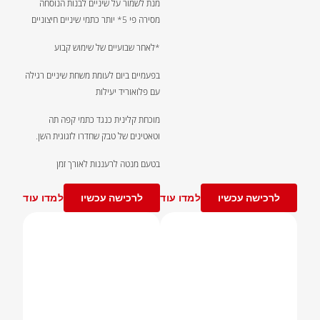
מנת לשמור על שיניים לבנות הנוסחה
מסירה פי 5* יותר כתמי שיניים חיצוניים
*לאחר שבועיים של שימוש קבוע
בפעמיים ביום לעומת משחת שיניים רגילה
עם פלואוריד יעילות
מוכחת קלינית כנגד כתמי קפה תה
וטאטינים של טבק שחדרו לזגוגית השן.
בטעם מנטה לרעננות לאורך זמן
לרכישה עכשיו
למדו עוד
לרכישה עכשיו
למדו עוד