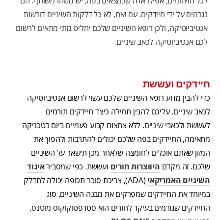
לכל הזיהומים, אפילו אלה שנמצאים בפה, יש משהו משותף: הם
נגרמים על ידי חיידקים. עם זאת, לא כל דלקות השיניים דורשות
אנטיביוטיקה, ולכן רופא השיניים שלכם יחליט מתי מתאים לרשום
לכם אנטיביוטיקה לכאב שיניים.
חיידקים ועששת
כדי להבין מדוע רופא השיניים שלכם עשוי לרשום אנטיביוטיקה
לכאב שיניים, עליכם להבין תחילה כיצד חיידקים תורמים
לעששת ולכאבי שיניים. ללא צחצוח קבוע פעמיים ביום בטכניקה
מתאימה, החיידקים בפה שלכם יכולים להתרבות ולהפוך את
המזון שאתם אוכלים לחומצה שלאחר מכן תישאר על השיניים
שלכם. זה מקדם
היווצרות חורים
ועששת. כפי שמסביר
איגוד
השיניים האמריקאי
(ADA), צריכת סוכר תכופה יכולה לתדלק
במיוחד את החיידקים שמפרקים את מבנה השיניים. סוג
החיידקים שגורמים בעיקר לחורים הוא סטרפטוקוקוס מוטנס,