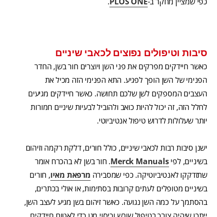
כפי שמציין מחקר ב-
PLOS ONE
.
סיבות וטיפולים נפוצים לכאבי שיניים
כאשר חיידקים מפרקים את פני השן ויוצרים חור בשן, החדר
הפנימי של השן הופך לפגיע. התא הפנימי הזה מכיל את
העצבים המספקים לשן שלכם תחושה. כאשר חיידקים מגיעים
לחלל הזה, זה יכול להיות כואב ולהוביל לבעיות שיניים חמורות
יותר שעלולות לדרוש טיפול אנטיביוטי.
ישנן סיבות רבות לכאבי שיניים, כולל חורים, דלקת רקמה וזיהום
בשיניים, לפי
Merck Manuals
. חור בשן לא בהכרח אומר
שתזדקקו לאנטיביוטיקה. כפי שמסבירה
מרפאת מאיו
, חורים
בשיניים מטופלים לעתים קרובות בסתימות, או אולי בכתרים,
בהסתמך על כמה השן נגועה. כאשר זיהום בשן מגיע לעצב השן,
ייתכן שיהיה צורך בטיפול שורש וכיסוי מגן כדי לאטום חיידקים