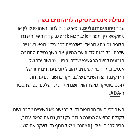
נטילת אנטיביוטיקה לזיהומים בפה
עבור
זיהומים דנטליים
, רופאי שיניים לרוב ירשמו פניצילין או
אמוקסיצילין, מסביר Merck Manuals. קלינדמיצין הוא גם
חלופה נפוצה עבור אלו האלרגיים לפניצילין. רופא השיניים
שלכם יוכל בטוח לזהות את המינון ואת משך נטילת התרופה
הנכונים למצב הספציפי שלכם. מכיוון שמרשם יתר של
אנטיביוטיקה יכול לפעמים להוביל לזנים עמידים יותר של
חיידקים, רופא השיניים שלכם ייקח בחשבון גם עמידות
לאנטיביוטיקה כאשר הוא רושם את המינון שלכם, כפי שמסביר
ה-
ADA
.
חשוב לסיים את התרופות בדיוק כפי שרופא השיניים שלכם רשם
לקבלת התוצאה הטובה ביותר. רק זכרו, גם אם הכאב יעבור,
סביר להניח שעדיין תצטרכו טיפול נוסף כדי לשקם את השן