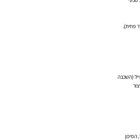
 טבעי
ד פחית).
ייל (השכבה
צור
 הסיכון