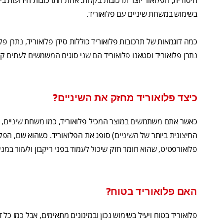
היסודית, הפלואור יוצר תרכובות בקלות. אחת התרכובות הידועות ב
בשימוש במשחת שיניים עם פלואוריד.
כמה דוגמאות של תרכובות פלואוריד כוללות סידן פלואוריד, נתרן פל
נתרן פלואוריד וסטאנו פלואוריד הם שני סוגים המשמשים לעתים ק
כיצד פלואוריד מחזק את השיניים?
כאשר אתם משתמשים במוצר המכיל פלואוריד, כמו משחת שיניים, ה
החיצונית ביותר של השיניים) סופג את הפלואוריד. כשהוא שם, הפל
פלואורפטיט, שהוא חומר חזק שיכול לעמוד בפני ריקבון ולעזור במ
האם פלואוריד בטוח?
פלואוריד בטוח ויעיל בשימוש נכון ובמינונים מתאימים, אבל כמו כ