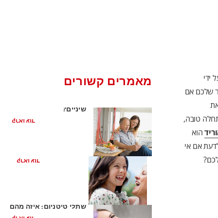
 ידי
מאמרים קשורים
ר שלכם אם
האם אני זקוק לשתלי
את
שיניים?
תחלה טובה,
קראו עוד
ריד
הוא
דעת אם אי
מהם שתלים דנטליים?
לכם?
קראו עוד
שתלי זירקוניה לעומת
שתלי טיטניום: איזה מהם
הוא הנכון עבורכם?