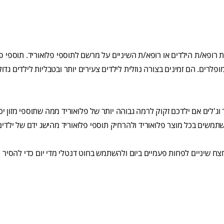
רופא/ת הילדים או רופא/ת השיניים על מרשם לתוספי פלואוריד. תוספי פל
 16 שנים שאינם שותים מים מופלרים. הם זמינים בצורה נוזלית לילדים צעירים יותר ובטבליות לילדים גד
 וג'לים אם ילדכם זקוק לרמה גבוהה יותר של פלואוריד ממה שתוספי מזון יכ
משים בכל מוצר פלואוריד ולהרחיק תוספי פלואוריד מהישג ידם של ילדים
ח שיניים לפחות פעמיים ביום ולהשתמש בחוט דנטלי מדי יום כדי להסיר 