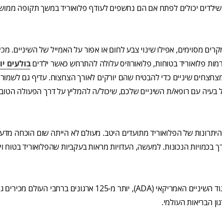
צב שילדים יכולים לפתח אם הם נחשפים לעודף פלואוריד במשך תקופה ממו
קרים מסוימים, אפילו שינוי צבע לחום או אפור על האמייל של השיניים. מכיו
ות פלואוריד בטוחות, פלואורוזיס עלולה להתרחש כאשר ילדים
בולעים יו
מצחצחים שיניים כדי להבטיח שהם יורקים לאורך הצחצוח. עדיף גם לשמור
ל בעיה עם רופא/ת השיניים שלכם, שיכול/ה להמליץ על דרך הפעולה הטובה
היתרונות של הפלואוריד מתועדים היטב. מעולם לא הייתה שום הוכחה מדע
 בכמויות הנכונות. למעשה, העדויות מראות בעקביות שהפלואוריד בטוח ויע
עם זאת, לא רק ה-CDC מאשר את היתרונות של הפלואוריד; לפי איגוד השיניים האמריקאי (ADA), יותר מ-125 ארג