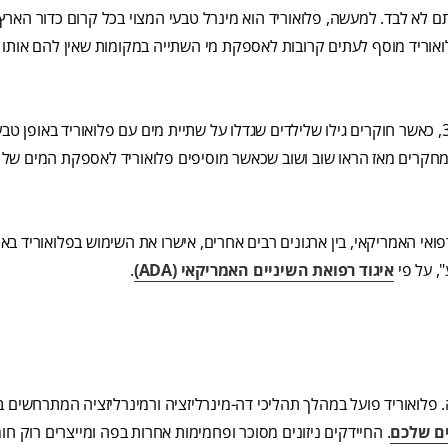
 לא לבד. למעשה, פלואוריד הוא מינרל טבעי המצוי בכל קרום כדור הארץ 
לואוריד מוסף לעתים קרובות לאספקת מי השתייה במקומות שאין להם אותו 
יעילותו של פלואוריד בלחימה בחורים בשיניים התגלתה בשנות ה-30, כאשר חוקרים גילו שלילדים שגדלו על שתיית מים עם פלואוריד ב
מחקרים מאז הראו שוב ושוב שכאשר מוסיפים פלואוריד לאספקת המים של 
רפואי האמריקאי, בין ארגונים רבים אחרים, אישרו את השימוש בפלואוריד ב
, על פי
איגוד רפואת השיניים האמריקאי (ADA)
.
ה. פלואוריד פועל במהלך תהליכי דה-מינרליזציה ורמינרליזציה המתרחשים ב
ים שלכם
. החיידקים ניזונים מסוכר ופחמימות אחרות בפה ומייצרים רוק חו