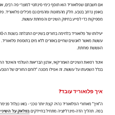
אם חשבתם שפלואוריד הוא תוסף כימי סינתטי למוצרי פה רבים, אתם
באופן נרחב בטבע. חלק מהמזונות ומהמים גם מכילים פלואוריד. פ
מספיקות כדי לסייע בחיזוק השיניים והפחתת עששת.
עששת מאשר לאנשים שחיים באזורים ללא מים בתוספת פלואוריד. 
העששת פוחתת.
איגוד רפואת השיניים האמריקאי, ארגון הבריאות העולמי והאיגוד ה
בגלל השפעתו על עששת. זה אפילו מכונה "לוחם החורים של הטבע"
איך פלואוריד עובד?
ה"איך" מאחורי הפלואוריד נהיה קצת יותר טכני - בואו נצלול פנימ
בפה. תהליך הדה-מינרליזציה מתחיל בחיידקים
בפלאק על השיני