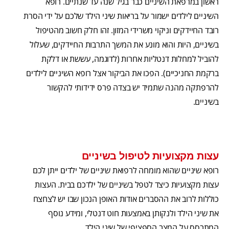
ראשון במרפאת השיניים כבר בגיל שנה עד שנתיים. רופא
השיניים לילדים ישמור על בריאות שיני הילד שלכם על ידי הסרת
רובד החיידקים וניקוי משרידי המזון. זהו חלק חשוב מהטיפול
בשיניים, היות והוא מונע את המשך התרבות החיידקים, שעלול
להוביל למחלות דנטליות אחרות (לדוגמה, עששת או דלקת
ברקמת החניכיים). הפכו את הביקור אצל רופא השיניים לילדים
להרפתקה מהנה שתמיד יש בצדה פרס ידידותי להקשור
בשיניים.
עצות מקצועיות לטיפול בשיניים
רופא שיניים שהוא מומחה לרפואת שיניים של ילדים ייתן לכם
עצות מקצועיות כיצד לטפל בשיניים של ילדכם בבית. העצות
כוללות לרוב את ההסברים אודות האופן הנכון שבו יש לצחצח
את שיני הילד ולנקותן באמצעות חוט דנטלי, ומידע נוסף
המתבסס על המצב הספציפי של שיני הילד.