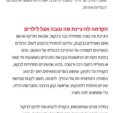
ששיני החלב של הילד ימשיכו להיות בריאות וללא עששת או ומחלות
דנטליות אחרות.
הקדמה להיגיינת פה טובה אצל לילדים
היגיינת פה טובה מתחילה כבר בינקות. אם את מיניקה או אם
אתם מאכילים בבקבוק, עליכם להתחיל בהקדם לשלב הרגלים
המסייעים לשמירה על ההיגיינה דנטלית של הפעוט. טרם
בקיעת השיניים הראשונות נגבו את החניכיים באמצעות פד גאזה
או מטלית רחצה רכה ורטובה. ברגע שהשיניים מתחילות לבקוע,
הקפידו על ניקיונן. שימוש בעזרים מתאימים חיוני לביצוע
המטלה היומיומית הזו של ההליך. לדוגמה, חשוב לקנות מברשת
שיניים מיוחדת לתינוקות, שראשה קטן בהרבה ממברשת רגילה,
כדי שתתאים לפה הזעיר.
במידה וטרם עשיתם זאת, הקפידו להביא את ילדכם לביקור