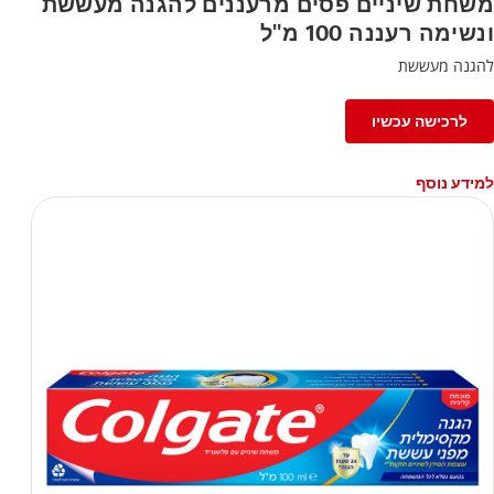
משחת שיניים פסים מרעננים להגנה מעששת
ונשימה רעננה 100 מ"ל
להגנה מעששת
לרכישה עכשיו
למידע נוסף