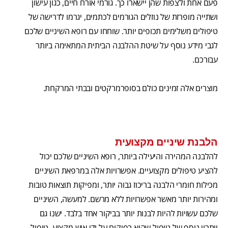
פעם אחת ולצפות שהן יישארו כך. גורמי אורח חיים, כגון עישון
ושתייה מופרזת של נוזלים הגורמים לכתמים, יגרמו לדרישה של
טיפולים משלימים תכופים יותר. שוחחו עם רופא השיניים שלכם
לגבי מידע נוסף על שיטת ההלבנה הביתית המתאימה ביותר
עבורכם.
מוצרים אלה זמינים כולם בסופרמרקטים ובבתי המרקחת.
הלבנת שיניים מקצועית
להלבנה המהירה והיעילה ביותר, רופא השיניים שלכם יכול
להציע טיפולים מקצועיים. אפשרויות אלה במרפאת השיניים
מכילות חומרי הלבנה בריכוז גבוה יותר, ומפיקות תוצאות טובות
ומהירות יותר מאשר אפשרויות ללא מרשם. למעשה, השיניים
שלכם עשויות להיות לבנות יותר בביקור אחד בלבד. ישנו גם
ייתרון נוסף של טיפול שהוא בפיקוח על ידי איש מקצוע. טיפול