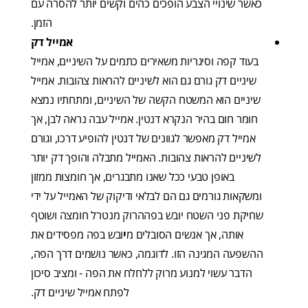
כאשר שינויי הצבע הופכים כהים וקשים יותר להסרה עם
הזמן.
אמייל דק
בעוד קפה וסיגריות משאירים כתמים על השיניים, אמייל
שיניים דק גורם גם הוא לשיניים להראות צהובות. אמייל
שיניים הוא המשטח הקשה של השיניים, ומתחתיו נמצא
חומר חום בהיר הנקרא דנטין. אמייל עבה נראה לבן, אך
אמייל דק מאפשר לגוונים של דנטין להופיע דרכו, וגורם
לשיניים להראות צהובות. האמייל מתבלה והופך דק יותר
באופן טבעי ככל שאנו מתבגרים, אך חומצות ממזון
ומשקאות גורמים גם הם לבלאי ודיקוק של האמייל על ידי
שחיקת פני השטח יובש בפההרוק מנטרל חומצה ושוטף
אותה, אך אנשים הסובלים מ
י
ובש בפה מפסידים את
ההשפעה המגינה הזו. לדוגמה, כאשר נושמים דרך הפה,
הדבר עשוי למנוע מרוק ללחלח את הפה - ומציב סיכון
לפתח אמייל שיניים דק.