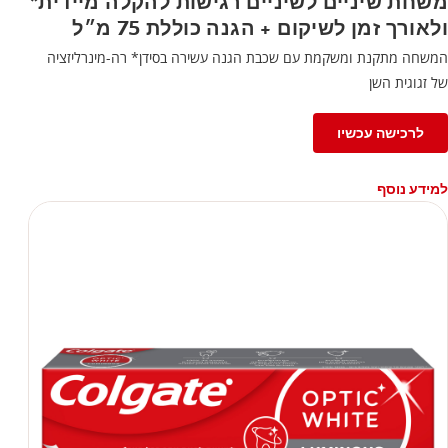
משחת שיניים לשיניים רגישות להקלה מיידית*
ולאורך זמן לשיקום + הגנה כוללת 75 מ״ל
המשחה מתקנת ומשקמת עם שכבת הגנה עשירה בסידן* רה-מינרליזציה
של זגוגית השן
לרכישה עכשיו
למידע נוסף