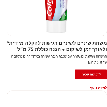
משחת שיניים לשיניים רגישות להקלה מיידית*
ולאורך זמן לשיקום + הגנה כוללת 75 מ״ל
המשחה מתקנת ומשקמת עם שכבת הגנה עשירה בסידן* רה-מינרליזציה
של זגוגית השן
לרכישה עכשיו
למידע נוסף