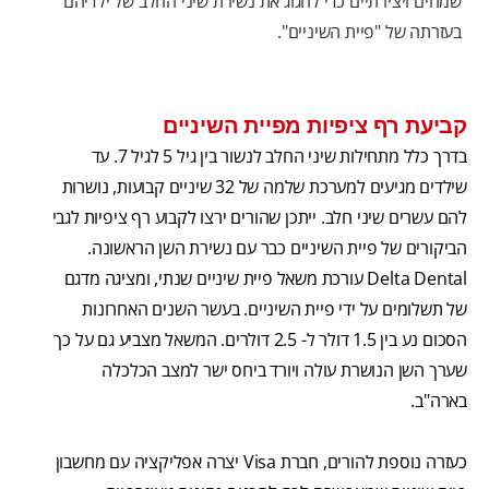
שמחים ויצירתיים כדי לחגוג את נשירת שיני החלב של ילדיהם
בעזרתה של "פיית השיניים".
קביעת רף ציפיות מפיית השיניים
בדרך כלל מתחילות שיני החלב לנשור בין גיל 5 לגיל 7. עד
שילדים מגיעים למערכת שלמה של 32 שיניים קבועות, נושרות
להם עשרים שיני חלב. ייתכן שהורים ירצו לקבוע רף ציפיות לגבי
הביקורים של פיית השיניים כבר עם נשירת השן הראשונה.
Delta Dental עורכת משאל פיית שיניים שנתי, ומציגה מדגם
של תשלומים על ידי פיית השיניים. בעשר השנים האחרונות
הסכום נע בין 1.5 דולר ל- 2.5 דולרים. המשאל מצביע גם על כך
שערך השן הנושרת עולה ויורד ביחס ישר למצב הכלכלה
בארה"ב.
כעזרה נוספת להורים, חברת Visa יצרה אפליקציה עם מחשבון