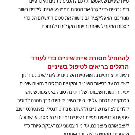
פיית שיניים שמאפשרת לכם להכניס נתונים גיאוגרפיים
ודמוגרפיים כדי לקבל את הסכום הממוצע שניתן לילדים באזור
מגוריכם. האפליקציה גם משווה את סכום התשלום הנוכחי
לסכום המקביל שאתם הייתם מקבלים בילדותכם.
להתחיל מסורת פיית שיניים כדי לעודד
הרגלים בריאים לטיפול בשיניים
רעיונות יצירתיים בנושא פיית השיניים יכולים לשלב גם חינוך
לשמירה על בריאות השיניים והקניית הרגלים לצחצוח שיניים
יעיל. הדגשת חשיבותה של היגיינה טובה באמצעות שימוש
בפתקים שנכתבו על ידי פיית השיניים הינה דרך מהנה להזכיר
לילדים לצחצח שיניים ולהשתמש בחוט דנטלי. באינטרנט ישנם
פתקים וכרטיסים מפיית השיניים זמינים להדפסה, או שתוכלו
לעצב אותם בעצמכם, על נייר צבעוני עם "אבקת פיות" כדי
שהמכתב מהפייה יראה יותר אותנטי.