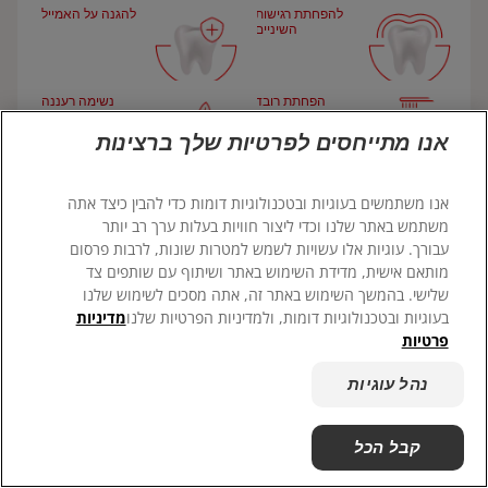
הצהרת עבדות מודרנית
להפחתת רגישות
להגנה על האמייל
השיניים
ColgateProfessional.co.il
הפחתת רובד
נשימה רעננה
לאנשי המקצוע
החיידקים
יותר
אנו מתייחסים לפרטיות שלך ברצינות
HE (IL)
הפחיתו אבנית
אנו משתמשים בעוגיות ובטכנולוגיות דומות כדי להבין כיצד אתה
משתמש באתר שלנו וכדי ליצור חוויות בעלות ערך רב יותר
עבורך. עוגיות אלו עשויות לשמש למטרות שונות, לרבות פרסום
מותאם אישית, מדידת השימוש באתר ושיתוף עם שותפים צד
שלישי. בהמשך השימוש באתר זה, אתה מסכים לשימוש שלנו
בעוגיות ובטכנולוגיות דומות, ולמדיניות הפרטיות שלנו
מדיניות
פרטיות
© 2026 Colgate-Palmolive Company. כל הזכויות שמורות
נהל עוגיות
מדיניות פרטיות
נהל עוגיות
קבל הכל
הבא