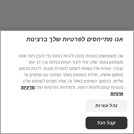
הצהרת עבדות מודרנית
ColgateProfessional.co.il
לאנשי המקצוע
אנו מתייחסים לפרטיות שלך ברצינות
HE (IL)
אנו משתמשים בעוגיות ובטכנולוגיות דומות כדי להבין כיצד אתה
משתמש באתר שלנו וכדי ליצור חוויות בעלות ערך רב יותר
עבורך. עוגיות אלו עשויות לשמש למטרות שונות, לרבות פרסום
מותאם אישית, מדידת השימוש באתר ושיתוף עם שותפים צד
שלישי. בהמשך השימוש באתר זה, אתה מסכים לשימוש שלנו
בעוגיות ובטכנולוגיות דומות, ולמדיניות הפרטיות שלנו
מדיניות
פרטיות
© 2026 Colgate-Palmolive Company. כל הזכויות שמורות
נהל עוגיות
מדיניות פרטיות
נהל עוגיות
קבל הכל
הבא