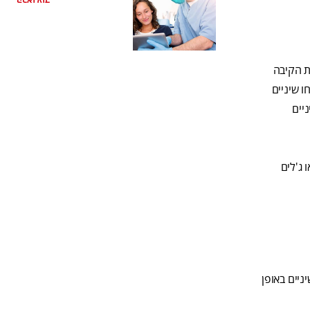
קראו עוד
ת הקיבה
מכילים %0.05 פלואוריד. אל תצחצחו שיניים
יים
 ג'לים
ניים באופן