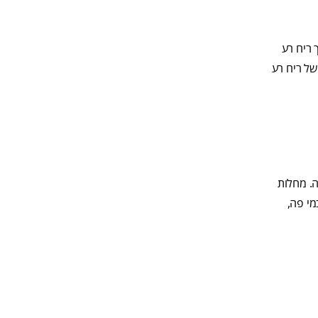
 ריח רע
של ריח רע
ה. מחלות
מי פה,