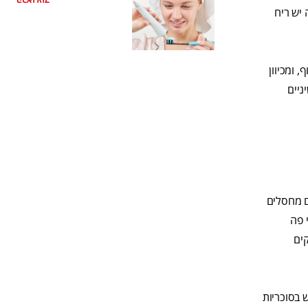
קראו עוד
 יש ריח
, ומכיוון
ניים
נם מחסלים
 פה
קים
 בסוכריות