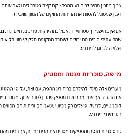
צריך פתרון מהיר לריח רע מהפה? קח קצת פטרוזיליה ולעס אותה. ח
רענן שמסוגל להסוות את הריחות החזקים של המזון שאכלת.
אם אין בהישג ידך פטרוזיליה, אכול כמה ירקות פריכים, חיים. גזר, גבעו
שהם עתירי סיבים הם יכולים לשחרר ממקומם חלקיקי מזון תקועים
ועלולה לגרום לריח רע.
מי פה, סוכריות מנטה ומסטיק
מוצרים אלה נועדו להילחם בריח רע מהפה. עם זאת, על-פי
ההסתדר
את הבעיה. אף אחד מהם אינו מספק פתרון לטווח ארוך. מדובר במו
קוסמטיים, למשל, פועלים רק מכיוון שטעמיהם וריחותיהם מסווים ר
הגורמים לריח רע.
גם סוכריות מנטה ומסטיקים מסווים את הריח זמנית, אך רבים מהם 