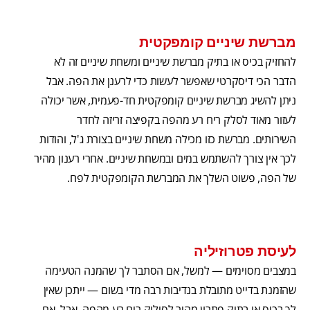
מברשת שיניים קומפקטית
להחזיק בכיס או בתיק מברשת שיניים ומשחת שיניים זה לא
הדבר הכי דיסקרטי שאפשר לעשות כדי לרענן את הפה. אבל
ניתן להשיג מברשת שיניים קומפקטית חד-פעמית, אשר יכולה
לעזור מאוד לסלק ריח רע מהפה בקפיצה זריזה לחדר
השירותים. מברשת כזו מכילה משחת שיניים בצורת ג'ל, והודות
לכך אין צורך להשתמש במים ובמשחת שיניים. אחרי רענון מהיר
של הפה, פשוט השלך את המברשת הקומפקטית לפח.
לעיסת פטרוזיליה
במצבים מסוימים — למשל, אם הסתבר לך שהמנה הטעימה
שהזמנת בדייט מתובלת בנדיבות רבה מדי בשום — ייתכן שאין
לך בכיס או בתיק פתרון מהיר לסילוק ריח רע מהפה. אבל, אם