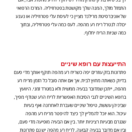
התמזל מזלך, המנה שלך מקושטת בפטרוזיליה. המרכז הרפואי
של אוניברסיטת מרילנד מציין כי לעיסת עלי פטרוזיליה או נענע
יכולה לנטרל ריח רע מהפה. לעס כמה עלי פטרוזיליה, ובתוך
כמה שניות הריח יחלוף.
התייעצות עם רופא שיניים
פתרונות בזק עוזרים יפה כשריח רע מהפה תוקף אותך מדי פעם
בדיוק כשאתה מחוץ לבית. אך אם אתה סובל כל הזמן מריח רע
מהפה, ייתכן שמדובר בבעיה ממשית ולא במטרד זמני. היוועץ
ברופא השיניים לגבי הסיבות האפשריות לריח הרע שנודף מפיך,
שביניהן עששת, טיפול שיניים שעברת לאחרונה ואף בעיות
עיכול. הוא יוכל להמליץ לך כיצד להיפטר מריח רע מהפה
שנגרם מבעיות רציניות יותר. בין אם הבעיה מופיעה מדי פעם,
ובין אם מדובר בבעיה קבועה, לריח רע מהפה יש גם פתרונות