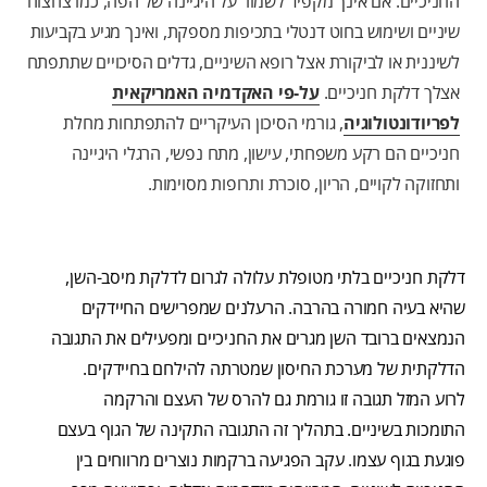
החניכיים. אם אינך מקפיד לשמור על היגיינה של הפה, כמו צחצוח
שיניים ושימוש בחוט דנטלי בתכיפות מספקת, ואינך מגיע בקביעות
לשיננית או לביקורת אצל רופא השיניים, גדלים הסיכויים שתתפתח
אצלך דלקת חניכיים.
על-פי האקדמיה האמריקאית
לפריודונטולוגיה
, גורמי הסיכון העיקריים להתפתחות מחלת
חניכיים הם רקע משפחתי, עישון, מתח נפשי, הרגלי היגיינה
ותחזוקה לקויים, הריון, סוכרת ותרופות מסוימות.
דלקת חניכיים בלתי מטופלת עלולה לגרום לדלקת מיסב-השן,
שהיא בעיה חמורה בהרבה. הרעלנים שמפרישים החיידקים
הנמצאים ברובד השן מגרים את החניכיים ומפעילים את התגובה
הדלקתית של מערכת החיסון שמטרתה להילחם בחיידקים.
לרוע המזל תגובה זו גורמת גם להרס של העצם והרקמה
התומכות בשיניים. בתהליך זה התגובה התקינה של הגוף בעצם
פוגעת בגוף עצמו. עקב הפגיעה ברקמות נוצרים מרווחים בין