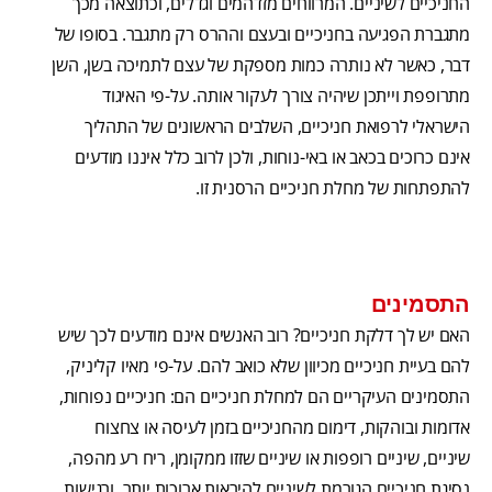
החניכיים לשיניים. המרווחים מזדהמים וגדלים, וכתוצאה מכך
מתגברת הפגיעה בחניכיים ובעצם וההרס רק מתגבר. בסופו של
דבר, כאשר לא נותרה כמות מספקת של עצם לתמיכה בשן, השן
מתרופפת וייתכן שיהיה צורך לעקור אותה. על-פי האיגוד
הישראלי לרפואת חניכיים, השלבים הראשונים של התהליך
אינם כרוכים בכאב או באי-נוחות, ולכן לרוב כלל איננו מודעים
להתפתחות של מחלת חניכיים הרסנית זו.
התסמינים
האם יש לך דלקת חניכיים? רוב האנשים אינם מודעים לכך שיש
להם בעיית חניכיים מכיוון שלא כואב להם. על-פי מאיו קליניק,
התסמינים העיקריים הם למחלת חניכיים הם: חניכיים נפוחות,
אדומות ובוהקות, דימום מהחניכיים בזמן לעיסה או צחצוח
שיניים, שיניים רופפות או שיניים שזזו ממקומן, ריח רע מהפה,
נסיגת חניכיים הגורמת לשיניים להיראות ארוכות יותר, ורגישות