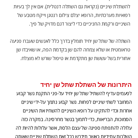
להשתלת שיניים (נקראת גם השתלה דנטלית). אם אין לך בעיות
רפואיות מערכתיות, הרופא יצלם צילום רנטגן וייקח מטבע של
השיניים ורקמת החניכיים כדי ליצור דגם מדויק של פיך.
השתלה של שתל שן יחיד תומלץ בדרך כלל לאנשים שעברו פגיעה
טראומטית או שלא צמחה להם שן בקדמת הפה, או שאיבדו שן
אחורית בשל עששת שן מתקדמת או טיפול שורש לא מוצלח.
היתרונות של השתלת שתל שן יחיד
לפעמים עדיף להשתיל שתל שן יחיד על-פני התקנת גשר קבוע
המחובר לשתי שיניים לפחות. גשר קבוע נתמך על-ידי שיניים
אחרות וכדי להתקינו על רופא השיניים להשחיז את השיניים
הסמוכות, הבריאות, כדי לתמוך בגשר מחרסינה. במקרה כזה
עלולה להתפתח ספיגה של עצם הלסת, אשר עלולות להיות לה
השלכות עתידיות כאשר תידרש בכל זאת השתלת שיניים שאותה