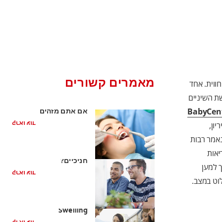
מאמרים קשורים
ווית. אחד
ת השיניים
דלקת חניכיים מה לעשות
BabyCen
אם אתם מזהים
תסמינים?
קראו עוד
ון,
נאמר רבות
איך מטפלים בדלקות
יאות
חניכיים?
 למען
קראו עוד
וט במצב.
What to Do About Gum
Swelling