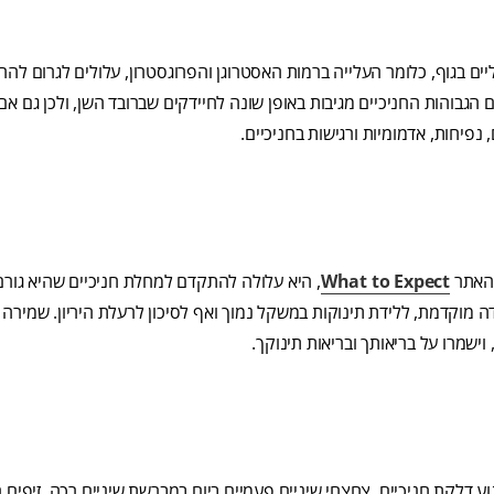
יים בגוף, כלומר העלייה ברמות האסטרוגן והפרוגסטרון, עלולים לגרום לה
 הגבוהות החניכיים מגיבות באופן שונה לחיידקים שברובד השן, ולכן גם אם
 נפיחות, אדמומיות ורגישות בחניכיים.
 האתר
What to Expect
, היא עלולה להתקדם למחלת חניכיים שהיא גורם 
ידה מוקדמת, ללידת תינוקות במשקל נמוך ואף לסיכון לרעלת היריון. שמירה
 וישמרו על בריאותך ובריאות תינוקך.
ע דלקת חניכיים. צחצחי שיניים פעמיים ביום במברשת שיניים רכה. זיפים 