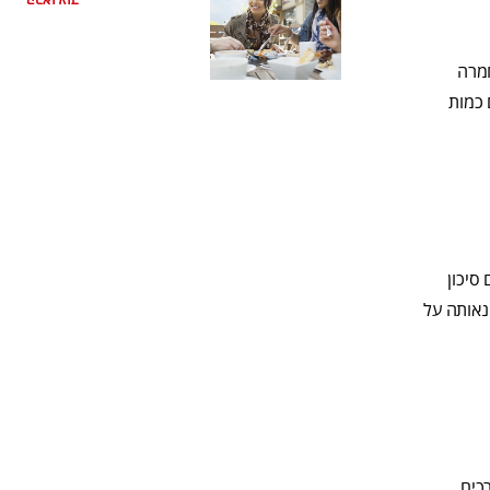
קראו עוד
חמרה
 כמות
סיכון
 נאותה על
רכים