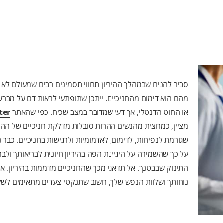
סביר להניח שבמהלך ההיריון תחווי תסמינים רבים שמעולם לא ח
מהם הוא דימום מהחניכיים. ייתכן שתופתעי לראות דם על מברש
או החוט הדנטלי, אך דעי שמדובר במצב שכיח. כפי שהאתר
ter
מציין, כמחצית מהנשים ההרות סובלות מדלקת חניכיים של ההירי
שגורמת לנפיחות, לדימום, לאדמומיות ולרגישות בחניכיים. כבר 
על כך שהשמירה על היגיינת הפה בהיריון חיונית לבריאותך ולבר
התינוק שבבטנך. אל תדאגי מכך שהחניכיים מדממות בהיריון. אך
נוחותך ושלוות הנפש שלך, חשוב שתנקטי צעדים מתאימים לשל