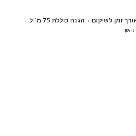
זמן לשיקום + הגנה כוללת 75 מ״ל
ת השן