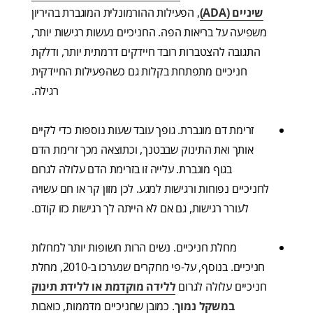
שיניים (ADA)
, הפעילות ההורמונלית המוגברת בהיריון
משפיעה על בריאות הפה. החניכיים נעשות רגישות יותר,
התגובה להצטברות רובד חיידקים דרמתית יותר, ודלקת
חניכיים מתפתחת בקלות גם כשהפעילות החיידקית
רגילה.
זרימת דם מוגברת. גופך עובד שעות נוספות כדי לקיים
אותך ואת התינוק שבבטנך, וכתוצאה מכך זרימת הדם
בגוף מוגברת. עלייה זו בזרימת הדם עלולה לגרום
לחניכיים נפוחות ורגישות למגע. לכן מזון קר או חם עשויה
לעורר רגישות, גם אם לא הייתה לך רגישות כזו קודם.
מחלת חניכיים. נשים הרות חשופות יותר למחלות
חניכיים. בנוסף, על-פי מחקרים שנערכו ב-2010, מחלת
חניכיים עלולה לגרום
ללידה מוקדמת או ללידת תינוק
במשקל נמוך
. כמובן שחניכיים מדממות, כואבות