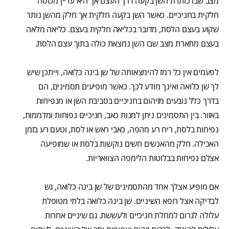
מצב שבו כותרת השן בקעה דרך העצם אך היא עדיין מכוסה
חלקית בחניכיים. כאשר השן בקעה חלקית אך חלק מהשן נותר
שקוע בעצם הלסת, מדובר בכליאה חלקית בעצם. כליאה מלאה
בעצם מתארת מצב שבו השן נמצאת כולה בתוך עצם הלסת.
לפעמים אין כל רמז להימצאותה של שן בינה כלואה, וייתכן שיש
לך שן כלואה ואינך מודע לכך. כאשר מופיעים תסמינים, הם
בדרך כלל נובעים מזיהום בחניכיים בסביבת השן או מנפיחות
באזור. בין התסמינים ניתן למנות כאב, חניכיים נפוחות ומדממות,
נפיחות בלסת, ריח רע מהפה, כאבי ראש או לסת, וטעם רע בזמן
האכילה. חלק מהאנשים חשים נוקשות בלסת או שמופיעה
אצלם נפיחות בבלוטות הלימפה הצוואריות.
אם מופיע אצלך אחד מהתסמינים של שן בינה כלואה, גש
לבדיקה אצל רופא השיניים. שן בינה כלואה בלתי מטופלת
עלולה לגרום למחלת חניכיים ולעששת. גם שיניים אחרות