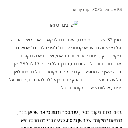
28 פברואר 2025
דקות קריאה
לאנשי המקצוע
מבין 32 השיניים שיש לנו, האחרונות לבקוע הן ארבע שיני הבינה.
HE (IL)
על-פי שיחה בדואר אלקטרוני עם דר' ג'פרי בלום ודר' אדוארדו
ניקולייבסקי, כירורגי פה ולסת ממיאמי, שיניים אלה בוקעות
אחרונות בתום גיל ההתבגרות, בדרך כלל בין גיל 17 לגיל 25. שן
בינה שאין לה מספיק מקום לבקוע במקומה הרגיל נחשבת לשן
כלואה. במהלך ניסיונות הבקיעה השן עלולה להסתובב, לנטות על
צידה, או לזוז הלאה ממקומה הרגיל.
על-פי בלום וניקולייבסקי, יש מספר דרגות כליאה של שן בינה,
בהתאם למיקומה של השן בלסת. כליאה ברקמה הרכה היא