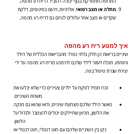
התרופה מתפרקת בגוף יכולה להוביל לריח רע מהפה.
מחלה או מצב רפואי
. אלרגיות, זיהום בסינוסים, דלקת
שקדים או מצב אחר עלולים לגרום גם לריח רע מהפה.
איך למנוע ריח רע מהפה
שיניים בריאות הן חלק בלתי נפרד מהבריאות הכללית של הילד
ורווחתו. תוכלו לעזור לילד שלכם להימנע מריח רע מהפה על ידי
יצירת שגרת טיפול בפה.
זכרו תמיד לפקח על ילדים צעירים כדי שלא יבלעו את
משחת השיניים.
כאשר הילד שלכם מצחצח שיניים, ודאו שהוא גם מנקה
את הלשון, מכיוון שחיידקים יכולים להצטבר ולגדול על
הלשון.
נקו בין השיניים שלהם עם חוט דנטלי, חוט דנטלי או