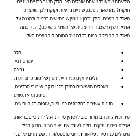
הידעתם שהאוכל שאתם אוכלים הינו חלק חשוב בבניית שיניים
חזקות? כמו שאר גופכם, שיניים בריאות זקוקת לכך שתצרכו
מאכלים מזינים. סידן, זרחן וויטמין A מסייעים בבנייה ובהגנה על
אמייל השן (השכבה החיצונית של השיניים שלכם). הנה כמה
מאכלים המכילים כמות גדולה של החומרים המזינים האלו:
חלב
יוגורט רגיל
גבינה
עלים ירוקים כמו קייל, מגוון של סוגי כרוב ותרד.
מאכלים מועשרים בסידן: דגני בוקר, שימורי סרדינים,
טופו, ומיץ תפוזים
מזונות עשירים בחלבונים כמו בשר, עופות, דגים וביצים.
פירות וירקות הם מקור טוב לויטמין סי, המועיל לחניכיים בריאות.
אכילת פירות וירקות יכולה לעודד את ייצור הרוק. הרוק מכיל
מינרלים כמו סידן, פלואוריד, ויוני פוספט/זרחן, ששומרים על פני