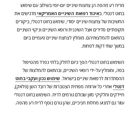
מריח רע מהפה הן צחצוח שיניים יום-יומי בשילוב עם שימוש
בחוט דנטלי. ב
איגוד רפואת השיניים האמריקאי
מדגישים את
החשיבות של צחצוח שיניים יסודי, שימוש בחוט דנטלי, ביקורים
תקופתיים סדירים אצל השיננית ורופא השיניים וניקוי השיניים
בהתאם להמלצותיהם. מומלץ לצחצח שיניים פעמיים ביום
במשך שתי דקות לפחות.
השימוש בחוט דנטלי הפך כיום לחלק בלתי נפרד מהטיפול
בפה, ומומלץ על-ידי רופאי השיניים, ובהתאם להמלצות של
ההסתדרות לרפואת שיניים בישראל.
שימוש נכון ועקבי בחוט
דנטלי
אחרי כל ארוחה מפחית הצטברות של רובד השן (פלאק),
חיידקים וחלקיקי מזון שכולם גורמים לריח. השימוש בחוט דנטלי
עוזר גם למנוע מחלות חניכיים, שהן גורם נוסף לריח רע מהפה.