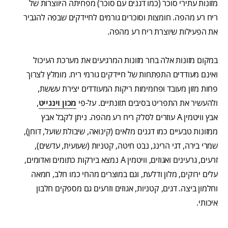
מזונות עתירי סוכר (כמו דגנים עם סוכר) מפחיתה היווצרות של
ריח רע מהפה. חומצות וסוכרים גורמים לחיידקים שבפה להגביר
את הפעילות שיוצרת ריח רע מהפה.
במקום מזונות אלה בחר מזונות המרגיעים את מערכת העיכול
ואינם מעודדים התפתחות של חיידקים גורמי ריח. מומלץ לצרוך
פחות מזון מעובד ופחמימות ריקות המעודדים יצירת עששת,
ולהעשיר את התפריט בסיבים תזונתיים. על-פי
מכון וינגייט
,
אבץ וויטמין A עוזרים לסלק ריח רע מהפה. ניתן לקבל אבץ
ממזונות טבעיים כמו דגנים מלאים (קינואה, שיבולת שועל, דוחן),
שמרי בירה, דגי הרינג, נבט חיטה, קטניות (שעועית, עדשים),
זרעים, גרעינים ואגוזים, וויטמין A נמצא בירקות כתומים ואדומים,
עלים ירוקים, מלון ודלעת, וגם במוצרים מהחי כמו חלב, חמאה
וחלמון ביצה. דגים, קטניות, אגוזים וזרעים גם מספקים חלבון
איכותי.