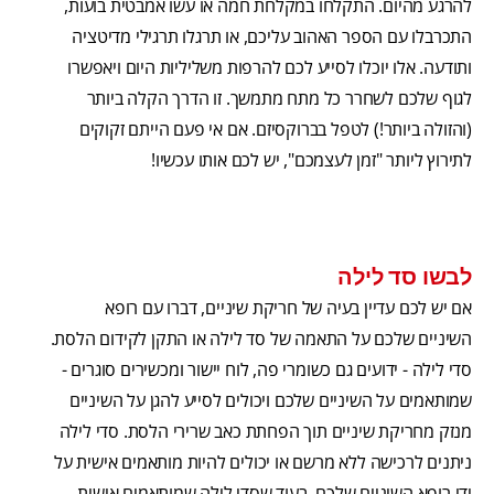
להרגע מהיום. התקלחו במקלחת חמה או עשו אמבטית בועות,
התכרבלו עם הספר האהוב עליכם, או תרגלו תרגילי מדיטציה
ותודעה. אלו יוכלו לסייע לכם להרפות משליליות היום ויאפשרו
לגוף שלכם לשחרר כל מתח מתמשך. זו הדרך הקלה ביותר
(והזולה ביותר!) לטפל בברוקסיזם. אם אי פעם הייתם זקוקים
לתירוץ ליותר "זמן לעצמכם", יש לכם אותו עכשיו!
לבשו סד לילה
אם יש לכם עדיין בעיה של חריקת שיניים, דברו עם רופא
השיניים שלכם על התאמה של סד לילה או התקן לקידום הלסת.
סדי לילה - ידועים גם כשומרי פה, לוח יישור ומכשירים סוגרים -
שמותאמים על השיניים שלכם ויכולים לסייע להגן על השיניים
מנזק מחריקת שיניים תוך הפחתת כאב שרירי הלסת. סדי לילה
ניתנים לרכישה ללא מרשם או יכולים להיות מותאמים אישית על
ידי רופא השיניים שלכם. בעוד שסדי לילה שמותאמים אישית